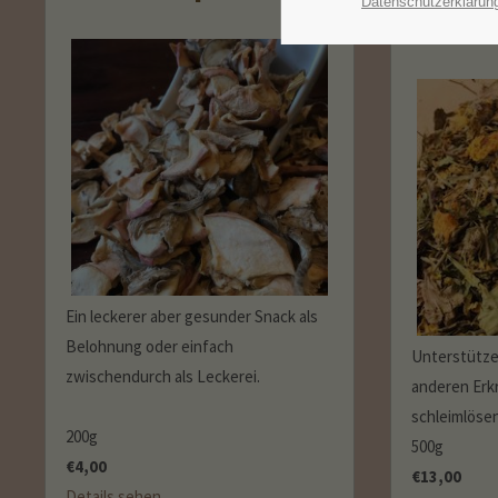
Datenschutzerklärun
500g
Ein leckerer aber gesunder Snack als
Belohnung oder einfach
Unterstütze
zwischendurch als Leckerei.
anderen Erk
schleimlöse
200g
500g
€
4,00
€
13,00
Details sehen