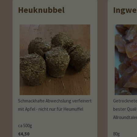
Heuknubbel
Ingwe
Schmackhafte Abwechslung verfeinert
Getrocknete
mit Apfel - nicht nur für Heumuffel
bester Quali
Allroundtale
ca 500g
€
4,50
80g