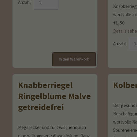
Anzahl:
Knabberriege
wertvolle In
€
1,50
Details seh
Anzahl:
Knabberriegel
Kolben
Ringelblume Malve
getreidefrei
Der gesunde
Beschäftigun
wertvolle Nä
Mega lecker und für zwischendurch
Spurenelem
eine willkommene Abwechslung. Ganz