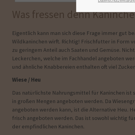
Datenschutzerklärun
Was fressen denn Kaninche
Eigentlich kann man sich diese Frage immer gut be
Wildkaninchen wirft. Richtig! Frischfutter in Form
zu geringem Anteil auch Saaten und Gemüse. Nicht
Leckerchen, welche im Fachhandel angeboten we
und ähnliche Knabbereien enthalten oft viel Zucke
Wiese / Heu
Das natürlichste Nahrungsmittel für Kaninchen is
in großen Mengen angeboten werden. Da Wiesengr
angeboten werden kann, ist die Alternative Heu. 
frisch angeboten werden. Das ist sowohl wichtig f
der empfindlichen Kaninchen.