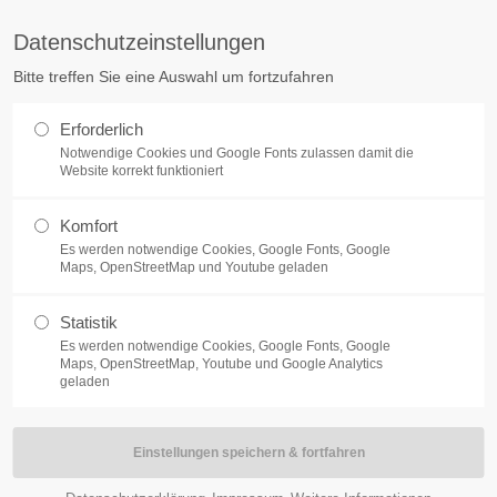
Datenschutzeinstellungen
ag "offcanvas-col2" existiert
Der Eintrag "offcanvas-col3" exist
Bitte treffen Sie eine Auswahl um fortzufahren
cht.
leider nicht.
Erforderlich
LANGOHREN
SERVICE
Notwendige Cookies und Google Fonts zulassen damit die
Website korrekt funktioniert
Komfort
Es werden notwendige Cookies, Google Fonts, Google
Maps, OpenStreetMap und Youtube geladen
Statistik
Es werden notwendige Cookies, Google Fonts, Google
Maps, OpenStreetMap, Youtube und Google Analytics
geladen