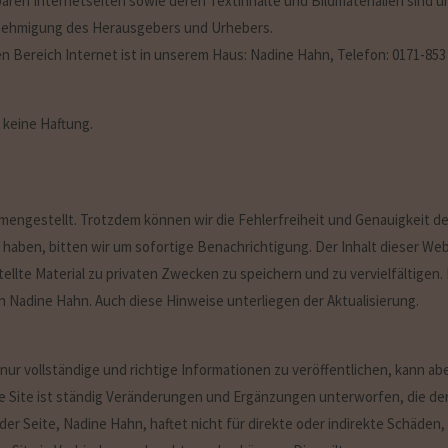
en Internetseiten sowie deren Textinhalte und Bildmaterialien sind urh
 Genehmigung des Herausgebers und Urhebers.
n Bereich Internet ist in unserem Haus: Nadine Hahn, Telefon: 0171-853
 keine Haftung.
ngestellt. Trotzdem können wir die Fehlerfreiheit und Genauigkeit der
n haben, bitten wir um sofortige Benachrichtigung. Der Inhalt dieser Web
tellte Material zu privaten Zwecken zu speichern und zu vervielfältigen
n Nadine Hahn. Auch diese Hinweise unterliegen der Aktualisierung.
ur vollständige und richtige Informationen zu veröffentlichen, kann aber
e Site ist ständig Veränderungen und Ergänzungen unterworfen, die de
r Seite, Nadine Hahn, haftet nicht für direkte oder indirekte Schäden,