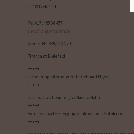
33739 Bielefeld
Tel. 0171/ 85 38 457
shop@langohrladen.de
Steuer-Nr.:
349/5107/2057
Finanzamt Bielefeld
+++++
Umsetzung Internetauftritt: Gebhard Nigsch
+++++
Datenschutzbeauftragte: Nadine Hahn
+++++
Fotos Shopartikel: Eigenproduktion oder Fotolia.com
+++++