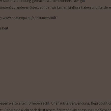
 Site in Verbindung gebracht werden können. Dies gilt
ungen) zu anderen Sites, auf der wir keinen Einfluss haben und für d
ng: www.ec.europa.eu/consumers/odr“
eiheit
erliegen weltweitem Urheberrecht. Unerlaubte Verwendung, Reproduktion
olgt. Dabei sind allein nach deutschem Zivilrecht Unterlassung und Scha