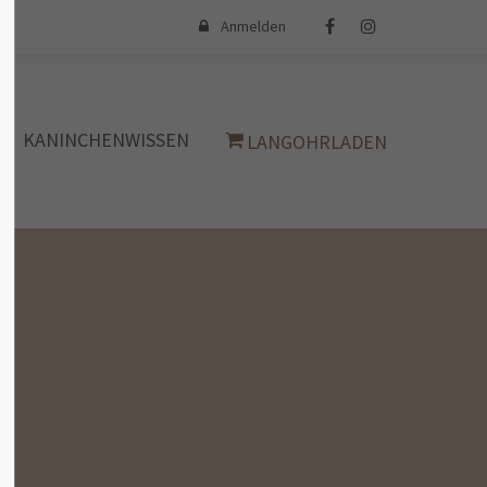
Anmelden
iert
Der Eintrag "offcanvas-col4" existiert
leider nicht.
KANINCHENWISSEN
LANGOHRLADEN