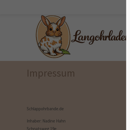
Der Eintrag "offcanvas-col1" existiert
Der Eintr
leider nicht.
leider ni
Impressum
Schlappohrbande.de
Inhaber:
Nadine Hahn
Schnatsweg 19e