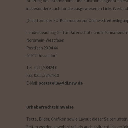
Nutzung des Informations- und Funktionsangebots dieser
insbesondere auch für die ausgewiesenen Links (Verbind
„Plattform der EU-Kommission zur Online-Streitbeilegu
Landesbeauftragter für Datenschutz und Informationsfr
Nordrhein-Westfalen
Postfach 20 04 44
40102 Düsseldorf
Tel.: 0211/38424-0
Fax: 0211/38424-10
E-Mail:
poststelle@ldi.nrw.de
Urheberrechtshinweise
Texte, Bilder, Grafiken sowie Layout dieser Seiten unt
Seiten werden sowohl straf- als auch zivilrechtlich verf