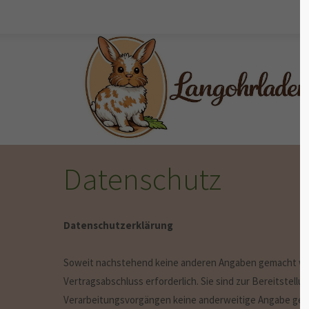
Der Eintrag "offcanvas-col1" existiert
Der Eintr
leider nicht.
leider ni
Datenschutz
Datenschutzerklärung
Soweit nachstehend keine anderen Angaben gemacht werd
Vertragsabschluss erforderlich. Sie sind zur Bereitstellu
Verarbeitungsvorgängen keine anderweitige Angabe gem