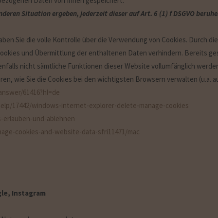
bezogenen Daten von Ihnen gespeichert.
onderen Situation ergeben, jederzeit dieser auf Art. 6 (1) f DSGVO ber
ben Sie die volle Kontrolle über die Verwendung von Cookies. Durch di
ookies und Übermittlung der enthaltenen Daten verhindern. Bereits ge
enfalls nicht sämtliche Funktionen dieser Website vollumfänglich werd
en, wie Sie die Cookies bei den wichtigsten Browsern verwalten (u.a. a
/answer/61416?hl=de
help/17442/windows-internet-explorer-delete-manage-cookies
es-erlauben-und-ablehnen
nage-cookies-and-website-data-sfri11471/mac
le, Instagram