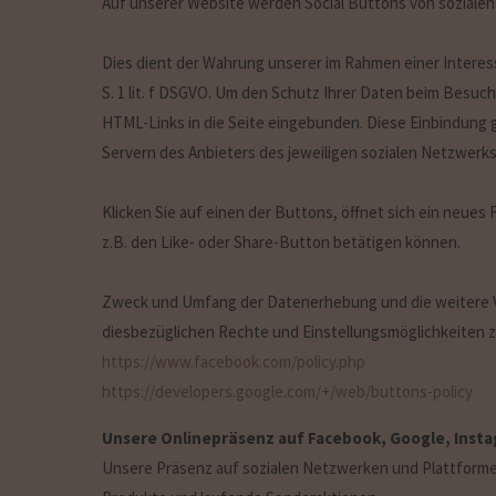
Auf unserer Website werden Social Buttons von sozial
Dies dient der Wahrung unserer im Rahmen einer Intere
S. 1 lit. f DSGVO. Um den Schutz Ihrer Daten beim Besuc
HTML-Links in die Seite eingebunden. Diese Einbindung g
Servern des Anbieters des jeweiligen sozialen Netzwerks 
Klicken Sie auf einen der Buttons, öffnet sich ein neues 
z.B. den Like- oder Share-Button betätigen können.
Zweck und Umfang der Datenerhebung und die weitere Ve
diesbezüglichen Rechte und Einstellungsmöglichkeiten z
https://www.facebook.com/policy.php
https://developers.google.com/+/web/buttons-policy
Unsere Onlinepräsenz auf Facebook, Google, Inst
Unsere Präsenz auf sozialen Netzwerken und Plattformen