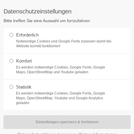
Datenschutzeinstellungen
ag "offcanvas-col2" existiert
Der Eintrag "offcanvas-col3" exist
Bitte treffen Sie eine Auswahl um fortzufahren
cht.
leider nicht.
Erforderlich
LANGOHREN
SERVICE
Notwendige Cookies und Google Fonts zulassen damit die
Website korrekt funktioniert
Komfort
Es werden notwendige Cookies, Google Fonts, Google
Maps, OpenStreetMap und Youtube geladen
Statistik
Es werden notwendige Cookies, Google Fonts, Google
Maps, OpenStreetMap, Youtube und Google Analytics
geladen
en, ist die Bereitstellung Ihrer personenbezogenen Daten weder geset
ng der Daten nicht verpflichtet. Eine Nichtbereitstellung hat keine Folg
acht wird.