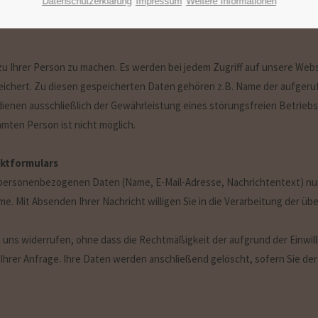
Datenschutzerklärung
Impressum
Weitere Informationen
ch auf eine identifizierte oder identifizierbare natürliche Person bezie
 Ihrer Person zu machen. Es werden bei jedem Zugriff auf unsere Web
speichert. Zu diesen gespeicherten Daten gehören z.B. Name der aufger
ienen ausschließlich der Gewährleistung eines störungsfreien Betrieb
mten Person ist nicht möglich.
ktformulars
 personenbezogenen Daten (Name, E-Mail-Adresse, Nachrichtentext) nur
Mit Absenden Ihrer Nachricht willigen Sie in die Verarbeitung der über
an uns widerrufen, ohne dass die Rechtmäßigkeit der aufgrund der Einwil
g Ihrer Anfrage. Ihre Daten werden anschließend gelöscht, sofern Sie 