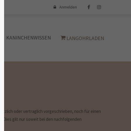
Anmelden
iert
Der Eintrag "offcanvas-col4" existiert
leider nicht.
KANINCHENWISSEN
LANGOHRLADEN
zlich oder vertraglich vorgeschrieben, noch für einen
en. Dies gilt nur soweit bei den nachfolgenden