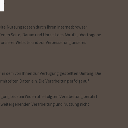
hen.
site Nutzungsdaten durch Ihren Internetbrowser
ufenen Seite, Datum und Uhrzeit des Abrufs, übertragene
s unserer Website und zur Verbesserung unseres
 in dem von Ihnen zur Verfügung gestellten Umfang. Die
mittelten Daten ein. Die Verarbeitung erfolgt auf
ligung bis zum Widerruf erfolgten Verarbeitung berührt
der weitergehenden Verarbeitung und Nutzung nicht