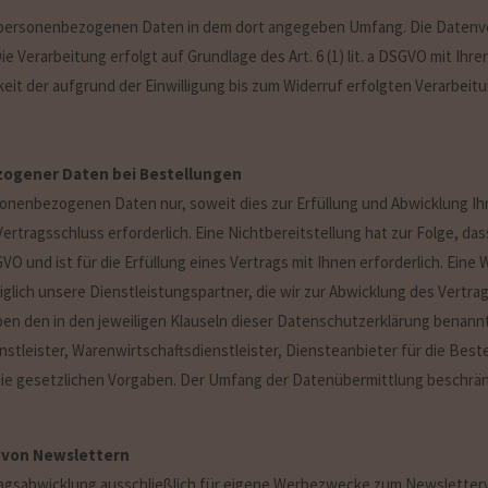
 personenbezogenen Daten in dem dort angegeben Umfang. Die Datenver
Verarbeitung erfolgt auf Grundlage des Art. 6 (1) lit. a DSGVO mit Ihrer 
eit der aufgrund der Einwilligung bis zum Widerruf erfolgten Verarbeit
ogener Daten bei Bestellungen
onenbezogenen Daten nur, soweit dies zur Erfüllung und Abwicklung Ihr
n Vertragsschluss erforderlich. Eine Nichtbereitstellung hat zur Folge, d
SGVO und ist für die Erfüllung eines Vertrags mit Ihnen erforderlich. Ein
iglich unsere Dienstleistungspartner, die wir zur Abwicklung des Vertra
ben den in den jeweiligen Klauseln dieser Datenschutzerklärung benan
stleister, Warenwirtschaftsdienstleister, Diensteanbieter für die Best
kt die gesetzlichen Vorgaben. Der Umfang der Datenübermittlung beschrä
 von Newslettern
tragsabwicklung ausschließlich für eigene Werbezwecke zum Newsletter