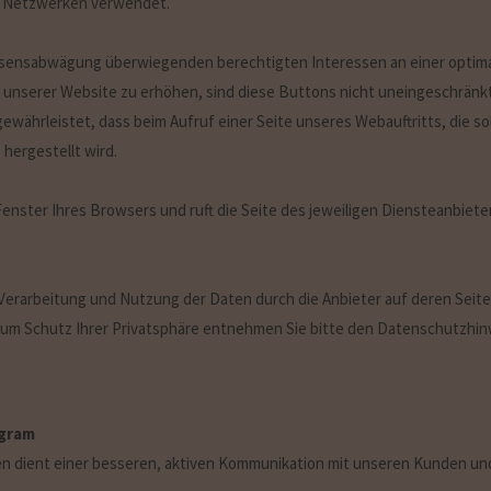
en Netzwerken verwendet.
ssensabwägung überwiegenden berechtigten Interessen an einer optima
h unserer Website zu erhöhen, sind diese Buttons nicht uneingeschränkt
ewährleistet, dass beim Aufruf einer Seite unseres Webauftritts, die s
hergestellt wird.
Fenster Ihres Browsers und ruft die Seite des jeweiligen Diensteanbieter
rarbeitung und Nutzung der Daten durch die Anbieter auf deren Seiten
um Schutz Ihrer Privatsphäre entnehmen Sie bitte den Datenschutzhinw
agram
 dient einer besseren, aktiven Kommunikation mit unseren Kunden und