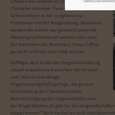
schauen was sinnvoll ist und ggf. den
Datenschutzerklärun
Charakter einzelner Tiere berücksichtigen.
Selten kommt es bei Jungtieren zu
Problemen mit der Rangordnung. Manchmal
werden die Karten neu gemischt wenn die
Kleinen geschlechtsreif werden oder nach
der Kastration des Rammlers. Etwas Zoff ist
gar nicht schlimm und völlig normal.
Kniffliger wird es bei der Vergesellschaftung
sobald erwachsene Kaninchen mit im Spiel
sind. Hier ist eine Menge
Fingerspitzengefühl gefragt, die genaue
Einschätzung der Charaktere unter
Berücksichtigung der Gegebenheiten und
der Möglichkeiten. Es gibt für die Vergesellschaf
klappt immer!" Auch Kaninchen sind Individuen mit