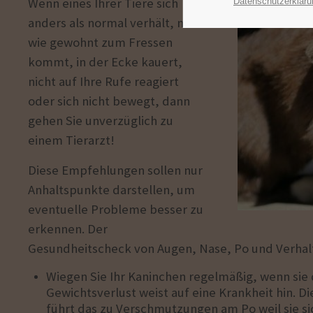
Wenn eines Ihrer Tiere sich
Datenschutzerkläru
anders als normal verhält, nicht
wie gewohnt zum Fressen
kommt, in der Ecke kauert,
nicht auf Ihre Rufe reagiert
oder sich nicht bewegt, dann
gehen Sie unverzüglich zu
einem Tierarzt!
Diese Empfehlungen sollen nur
Anhaltspunkte darstellen, um
eventuelle Probleme besser zu
erkennen. Der
Gesundheitscheck von Augen, Nase, Po und Verhalte
Wiegen Sie Ihr Kaninchen regelmäßig, wenn sie d
Gewichtsverlust weist auf eine Krankheit hin. Di
führt das zu Verschmutzungen am Po weil sie si