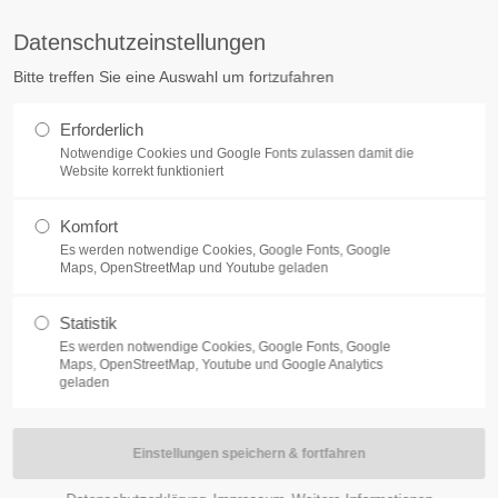
Datenschutzeinstellungen
ag "offcanvas-col2" existiert
Der Eintrag "offcanvas-col3" exist
Bitte treffen Sie eine Auswahl um fortzufahren
cht.
leider nicht.
Erforderlich
LANGOHREN
SERVICE
Notwendige Cookies und Google Fonts zulassen damit die
Website korrekt funktioniert
Komfort
Es werden notwendige Cookies, Google Fonts, Google
x
Maps, OpenStreetMap und Youtube geladen
Statistik
Sie haben einen Garten? Pflanzen 
Es werden notwendige Cookies, Google Fonts, Google
Maps, OpenStreetMap, Youtube und Google Analytics
Reichhaltiges Grünfutter und wert
geladen
Aussaat: Boden feinkrümelig vorb
Blütezeit März- September, keine