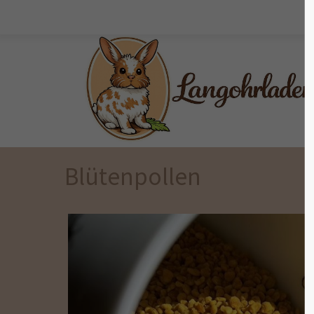
Der Eintrag "offcanvas-col1" existiert
Der Eintr
leider nicht.
leider ni
Blütenpollen