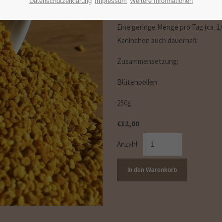
sind diese guten Eigenschaften m
Datenschutzerklärung
Impressum
Weitere Informationen
sehr gern pur gefressen, sonst rüh
Eine geringe Menge pro Tag (ca. 1/
Kaninchen auch dauerhaft.
Zusammensetzung:
Blütenpollen
250g
€
12,00
Anzahl: