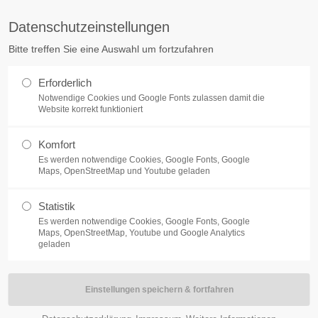
Datenschutzeinstellungen
ag "offcanvas-col2" existiert
Der Eintrag "offcanvas-col3" exist
Bitte treffen Sie eine Auswahl um fortzufahren
cht.
leider nicht.
Erforderlich
LANGOHREN
SERVICE
Notwendige Cookies und Google Fonts zulassen damit die
Website korrekt funktioniert
Komfort
Es werden notwendige Cookies, Google Fonts, Google
Maps, OpenStreetMap und Youtube geladen
Statistik
Blütenpollen sind ein sehr altes,
Es werden notwendige Cookies, Google Fonts, Google
Maps, OpenStreetMap, Youtube und Google Analytics
können bei Kaninchen genau wie
geladen
Immunsystem auf die Sprünge zu h
Selbstheilung an, entgiften den 
Blütenpollen enthalten 22 Aminosä