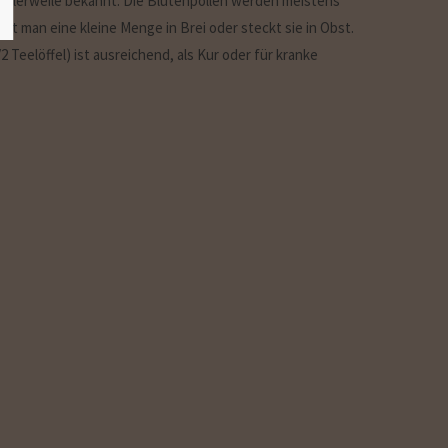
ittlerweile bekannt. Die Blütenpollen werden meistens
rt man eine kleine Menge in Brei oder steckt sie in Obst.
2 Teelöffel) ist ausreichend, als Kur oder für kranke