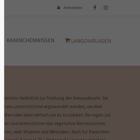
Anmelden
iert
Der Eintrag "offcanvas-col4" existiert
leider nicht.
KANINCHENWISSEN
LANGOHRLADEN
 bekanntes Heilmittel zur Stärkung der Immunabwehr. Sie
 bei uns unterstützend angewendet werden, um dem
elfen oder eben einfach um es zu stärken. Sie regen zur
Körper und unterstützen das vegetative Nervensystem.
uren, viele Vitamine und Mineralien. Auch für Kaninchen